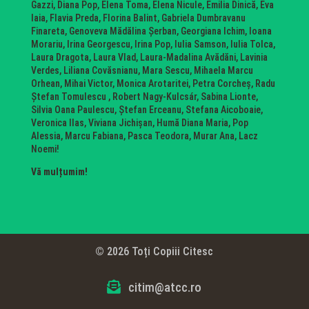
Gazzi, Diana Pop, Elena Toma, Elena Nicule, Emilia Dinică, Eva
Iaia, Flavia Preda, Florina Balint, Gabriela Dumbravanu
Finareta, Genoveva Mădălina Șerban, Georgiana Ichim, Ioana
Morariu, Irina Georgescu, Irina Pop, Iulia Samson, Iulia Tolca,
Laura Dragota, Laura Vlad, Laura-Madalina Avădăni, Lavinia
Verdes, Liliana Covăsnianu, Mara Sescu, Mihaela Marcu
Orhean, Mihai Victor, Monica Arotaritei, Petra Corcheș, Radu
Ștefan Tomulescu , Robert Nagy-Kulcsár, Sabina Lionte,
Silvia Oana Paulescu, Ștefan Erceanu, Stefana Aicoboaie,
Veronica Ilas, Viviana Jichișan, Humă Diana Maria, Pop
Alessia, Marcu Fabiana, Pasca Teodora, Murar Ana, Lacz
Noemi!
Vă mulțumim!
© 2026 Toți Copiii Citesc

citim@atcc.ro