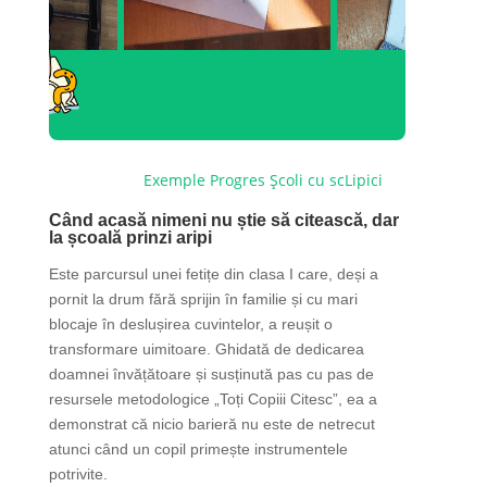
Noutăți
Exemple
Progres
Școli cu scLipici
Când acasă nimeni nu știe să citească, dar
la școală prinzi aripi
Este parcursul unei fetițe din clasa I care, deși a
pornit la drum fără sprijin în familie și cu mari
blocaje în deslușirea cuvintelor, a reușit o
transformare uimitoare. Ghidată de dedicarea
doamnei învățătoare și susținută pas cu pas de
resursele metodologice „Toți Copiii Citesc”, ea a
demonstrat că nicio barieră nu este de netrecut
atunci când un copil primește instrumentele
potrivite.