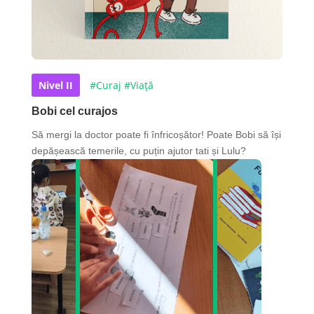
Nivel II
#Curaj
#Viață
Bobi cel curajos
Să mergi la doctor poate fi înfricoșător! Poate Bobi să își
depășească temerile, cu puțin ajutor tati și Lulu?