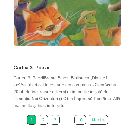
Noutăți
Cartea 3: Poezii
Cartea 3: PoeziiBrandi Bates, Biblioteca „Din loc în
loc”Acest articol face parte din campania #CitimAcasa
2024, de încurajare a literației în familie inițiată de
Fundația Noi Orizonturi și Citim Împreună România. Află
mai multe și înscrie-te și tu:...
1
2
3
10
Next »
…