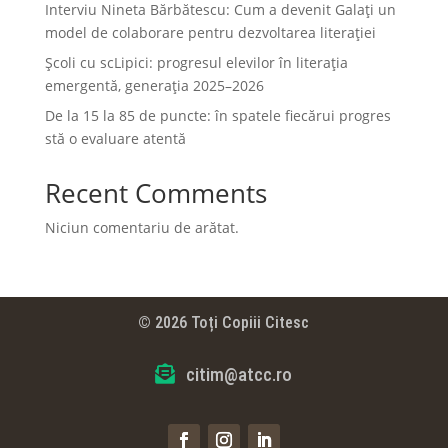
Interviu Nineta Bărbătescu: Cum a devenit Galați un
model de colaborare pentru dezvoltarea literației
Școli cu scLipici: progresul elevilor în literația
emergentă, generația 2025–2026
De la 15 la 85 de puncte: în spatele fiecărui progres
stă o evaluare atentă
Recent Comments
Niciun comentariu de arătat.
© 2026 Toți Copiii Citesc

citim@atcc.ro