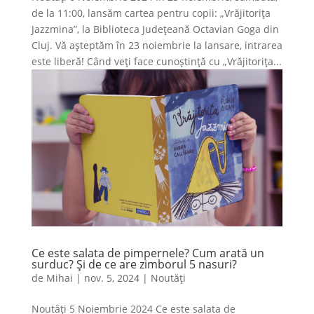
de la 11:00, lansăm cartea pentru copii: „Vrăjitorița
Jazzmina”, la Biblioteca Județeană Octavian Goga din
Cluj. Vă așteptăm în 23 noiembrie la lansare, intrarea
este liberă! Când veți face cunoștință cu „Vrăjitorița...
Ce este salata de pimpernele? Cum arată un
surduc? Și de ce are zimborul 5 nasuri?
de
Mihai
|
nov. 5, 2024
|
Noutăți
Noutăți 5 Noiembrie 2024 Ce este salata de