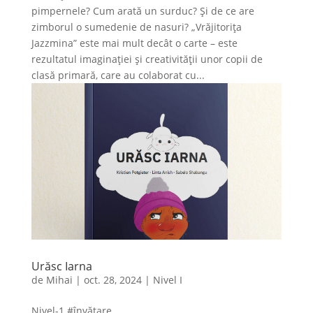
pimpernele? Cum arată un surduc? Și de ce are
zimborul o sumedenie de nasuri? „Vrăjitorița
Jazzmina” este mai mult decât o carte – este
rezultatul imaginației și creativității unor copii de
clasă primară, care au colaborat cu...
Urăsc Iarna
de
Mihai
|
oct. 28, 2024
|
Nivel I
Nivel-1 #învățare...