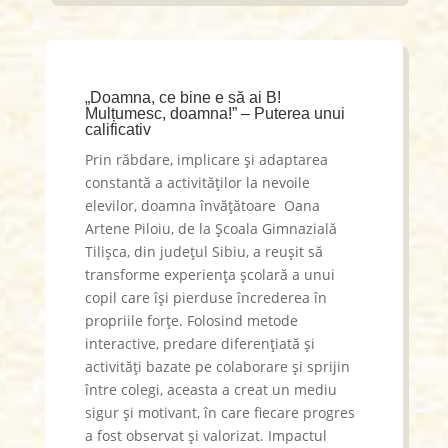
„Doamna, ce bine e să ai B!
Mulțumesc, doamna!” – Puterea unui
calificativ
Prin răbdare, implicare și adaptarea
constantă a activităților la nevoile
elevilor, doamna învățătoare Oana
Artene Piloiu, de la Școala Gimnazială
Tilișca, din județul Sibiu, a reușit să
transforme experiența școlară a unui
copil care își pierduse încrederea în
propriile forțe. Folosind metode
interactive, predare diferențiată și
activități bazate pe colaborare și sprijin
între colegi, aceasta a creat un mediu
sigur și motivant, în care fiecare progres
a fost observat și valorizat. Impactul