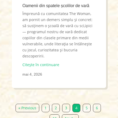
Oamenii din spatele școlilor de vară
Împreună cu comunitatea The Woman,
am pornit un demers simplu și concret:
să susținem o școală de vară cu scLipici
— programul nostru de vară dedicat
copiilor din clasele primare din medii
vulnerabile, unde literația se întâlnește
cu jocul, curiozitatea și bucuria
descoperirii.
Citește în continuare
mai 4, 2026
« Previous
1
2
3
4
5
6