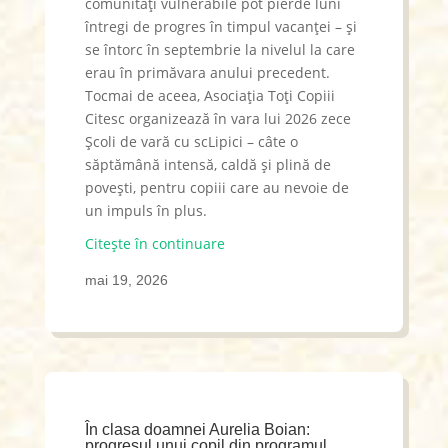
comunități vulnerabile pot pierde luni
întregi de progres în timpul vacanței – și
se întorc în septembrie la nivelul la care
erau în primăvara anului precedent.
Tocmai de aceea, Asociația Toți Copiii
Citesc organizează în vara lui 2026 zece
Școli de vară cu scLipici – câte o
săptămână intensă, caldă și plină de
povești, pentru copiii care au nevoie de
un impuls în plus.
Citește în continuare
mai 19, 2026
În clasa doamnei Aurelia Boian:
progresul unui copil din programul