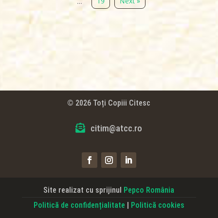
19
Next »
…
© 2026 Toți Copiii Citesc

citim@atcc.ro
Site realizat cu sprijinul
Pepco România
Politică de confidențialitate
|
Politică cookies