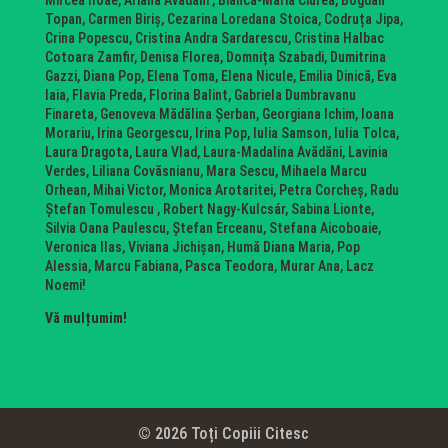
Mircea Iloae, Ariana Avădăni , Bianca-Maria Ciurea, Bogdan
Topan, Carmen Biriș, Cezarina Loredana Stoica, Codruța Jipa,
Crina Popescu, Cristina Andra Sardarescu, Cristina Halbac
Cotoara Zamfir, Denisa Florea, Domnița Szabadi, Dumitrina
Gazzi, Diana Pop, Elena Toma, Elena Nicule, Emilia Dinică, Eva
Iaia, Flavia Preda, Florina Balint, Gabriela Dumbravanu
Finareta, Genoveva Mădălina Șerban, Georgiana Ichim, Ioana
Morariu, Irina Georgescu, Irina Pop, Iulia Samson, Iulia Tolca,
Laura Dragota, Laura Vlad, Laura-Madalina Avădăni, Lavinia
Verdes, Liliana Covăsnianu, Mara Sescu, Mihaela Marcu
Orhean, Mihai Victor, Monica Arotaritei, Petra Corcheș, Radu
Ștefan Tomulescu , Robert Nagy-Kulcsár, Sabina Lionte,
Silvia Oana Paulescu, Ștefan Erceanu, Stefana Aicoboaie,
Veronica Ilas, Viviana Jichișan, Humă Diana Maria, Pop
Alessia, Marcu Fabiana, Pasca Teodora, Murar Ana, Lacz
Noemi!
Vă mulțumim!
© 2026 Toți Copiii Citesc