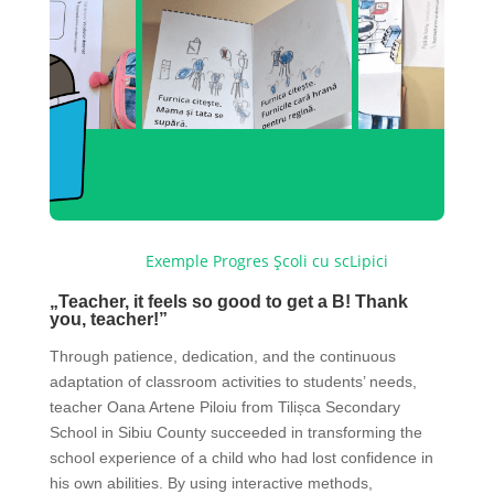
Noutăți
Exemple
Progres
Școli cu scLipici
„Teacher, it feels so good to get a B! Thank
you, teacher!”
Through patience, dedication, and the continuous
adaptation of classroom activities to students’ needs,
teacher Oana Artene Piloiu from Tilișca Secondary
School in Sibiu County succeeded in transforming the
school experience of a child who had lost confidence in
his own abilities. By using interactive methods,