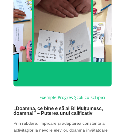
Noutăți
Exemple
Progres
Școli cu scLipici
„Doamna, ce bine e să ai B! Mulțumesc,
doamna!” – Puterea unui calificativ
Prin răbdare, implicare și adaptarea constantă a
activităților la nevoile elevilor, doamna învățătoare