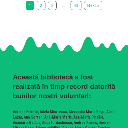
1
2
3
43
Next »
…
Această bibliotecă a fost
realizată în timp record datorită
bunilor noștri voluntari:
Adriana Fekete, Adela Munteanu, Alexandra Maria Bega, Alina
Lazar, Ana Șortan, Ana-Maria Marin, Ana-Maria Pintilie,
Anamaria Badica, Anca Iordachescu, Andrea Kornis, Andrei-