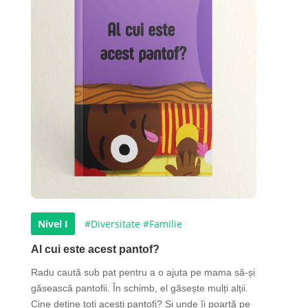
Nivel I
#Diversitate
#Familie
Al cui este acest pantof?
Radu caută sub pat pentru a o ajuta pe mama să-și
găsească pantofii. În schimb, el găsește mulți alții.
Cine deține toți acești pantofi? Și unde îi poartă pe