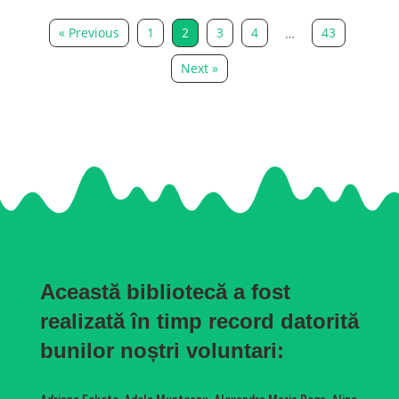
« Previous
1
2
3
4
43
…
Next »
Această bibliotecă a fost
realizată în timp record datorită
bunilor noștri voluntari: