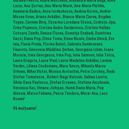
Adriana Fekete, Adela Munteanu, Alexandra Maria Bega, Alina
Lazar, Ana Șortan, Ana-Maria Marin, Ana-Maria Pintilie,
Anamaria Badica, Anca Iordachescu, Andrea Kornis, Andrei-
Mircea Iloae, Ariana Avădăni , Bianca-Maria Ciurea, Bogdan
Topan, Carmen Biriș, Cezarina Loredana Stoica, Codruța Jipa,
Crina Popescu, Cristina Andra Sardarescu, Cristina Halbac
Cotoara Zamfir, Denisa Florea, Domnița Szabadi, Dumitrina
Gazzi, Diana Pop, Elena Toma, Elena Nicule, Emilia Dinică, Eva
Iaia, Flavia Preda, Florina Balint, Gabriela Dumbravanu
Finareta, Genoveva Mădălina Șerban, Georgiana Ichim, Ioana
Morariu, Irina Georgescu, Irina Pop, Iulia Samson, Iulia Tolca,
Laura Dragota, Laura Vlad, Laura-Madalina Avădăni, Lavinia
Verdes, Liliana Covăsnianu, Mara Sescu, Mihaela Marcu
Orhean, Mihai Victor, Monica Arotaritei, Petra Corcheș, Radu
Ștefan Tomulescu , Robert Nagy-Kulcsár, Sabina Lionte,
Silvia Oana Paulescu, Ștefan Erceanu, Stefana Aicoboaie,
Veronica Ilas, Viviana Jichișan, Humă Diana Maria, Pop
Alessia, Marcu Fabiana, Pasca Teodora, Murar Ana, Lacz
Noemi!
Vă mulțumim!