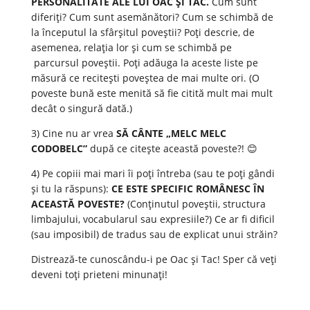
PERSONALITATE ALE LUI OAC ȘI TAC.
Cum sunt
diferiți? Cum sunt asemănători? Cum se schimbă de
la începutul la sfârșitul poveștii? Poți descrie, de
asemenea, relația lor și cum se schimbă pe
parcursul poveștii. Poți adăuga la aceste liste pe
măsură ce recitești poveștea de mai multe ori. (O
poveste bună este menită să fie citită mult mai mult
decât o singură dată.)
3) Cine nu ar vrea
SĂ CÂNTE „MELC MELC
CODOBELC”
după ce citește această poveste?! 😊
4) Pe copiii mai mari îi poți întreba (sau te poți gândi
și tu la răspuns):
CE ESTE SPECIFIC ROMÂNESC ÎN
ACEASTĂ POVESTE?
(Conținutul poveștii, structura
limbajului, vocabularul sau expresiile?) Ce ar fi dificil
(sau imposibil) de tradus sau de explicat unui străin?
Distrează-te cunoscându-i pe Oac și Tac! Sper că veți
deveni toți prieteni minunați!