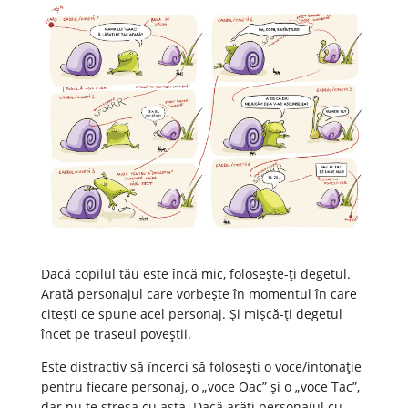
Dacă copilul tău este încă mic, folosește-ți degetul.
Arată personajul care vorbește în momentul în care
citești ce spune acel personaj. Și mișcă-ți degetul
încet pe traseul poveștii.
Este distractiv să încerci să folosești o voce/intonație
pentru fiecare personaj, o „voce Oac” și o „voce Tac”,
dar nu te stresa cu asta. Dacă arăți personajul cu