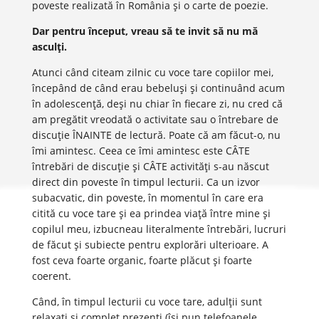
poveste realizată în România și o carte de poezie.
Dar pentru început, vreau să te invit să nu mă
asculți.
Atunci când citeam zilnic cu voce tare copiilor mei,
începând de când erau bebeluși și continuând acum
în adolescență, deși nu chiar în fiecare zi, nu cred că
am pregătit vreodată o activitate sau o întrebare de
discuție ÎNAINTE de lectură. Poate că am făcut-o, nu
îmi amintesc. Ceea ce îmi amintesc este CÂTE
întrebări de discuție și CÂTE activități s-au născut
direct din poveste în timpul lecturii. Ca un izvor
subacvatic, din poveste, în momentul în care era
citită cu voce tare și ea prindea viață între mine și
copilul meu, izbucneau literalmente întrebări, lucruri
de făcut și subiecte pentru explorări ulterioare. A
fost ceva foarte organic, foarte plăcut și foarte
coerent.
Când, în timpul lecturii cu voce tare, adulții sunt
relaxați și complet prezenți (își pun telefoanele