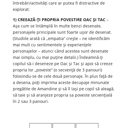
întrebări/activități care ar putea fi distractive de
explorat:
1) CREEAZĂ-ȚI PROPRIA POVESTIRE OAC ȘI TAC
–
Așa cum se întâmplă în multe benzi desenate,
personajele principale sunt foarte ușor de desenat.
(Studiile arată că „empatia” crește – ne identificăm
mai mult cu sentimentele și experiențele
personajelor – atunci când acestea sunt desenate
mai simplu, cu mai puține detalii.) Îndeamnă-ți
copilul să-i deseneze pe Oac și Tac și apoi să creeze
propria lor „poveste” (o secvență de 3 panouri)
folosindu-se de cele două personaje. În plus față de
a desena, poți imprima aceste decupaje minunate
pregătite de Amandine și să îl lași pe copil să aleagă,
să taie și să aranjeze propria sa poveste secvențială
în 2 sau 3 panouri.