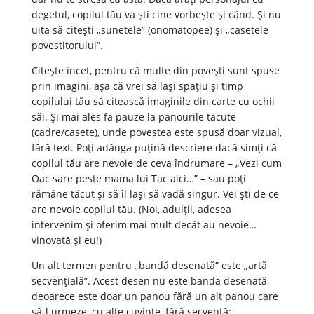
degetul, copilul tău va ști cine vorbește și când. Și nu
uita să citești „sunetele” (onomatopee) și „casetele
povestitorului”.
Citește încet, pentru că multe din povești sunt spuse
prin imagini, așa că vrei să lași spațiu și timp
copilului tău să citească imaginile din carte cu ochii
săi. Și mai ales fă pauze la panourile tăcute
(cadre/casete), unde povestea este spusă doar vizual,
fără text. Poți adăuga puțină descriere dacă simți că
copilul tău are nevoie de ceva îndrumare – „Vezi cum
Oac sare peste mama lui Tac aici…” – sau poți
rămâne tăcut și să îl lași să vadă singur. Vei ști de ce
are nevoie copilul tău. (Noi, adulții, adesea
intervenim și oferim mai mult decât au nevoie…
vinovată și eu!)
Un alt termen pentru „bandă desenată” este „artă
secvențială”. Acest desen nu este bandă desenată,
deoarece este doar un panou fără un alt panou care
să-l urmeze, cu alte cuvinte, fără secvență: