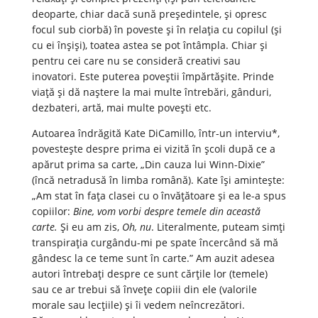
deoparte, chiar dacă sună președintele, și opresc
focul sub ciorbă) în poveste și în relația cu copilul (și
cu ei înșiși), toatea astea se pot întâmpla. Chiar și
pentru cei care nu se consideră creativi sau
inovatori. Este puterea poveștii împărtășite. Prinde
viață și dă naștere la mai multe întrebări, gânduri,
dezbateri, artă, mai multe povești etc.
Autoarea îndrăgită Kate DiCamillo, într-un interviu*,
povestește despre prima ei vizită în școli după ce a
apărut prima sa carte, „Din cauza lui Winn-Dixie”
(încă netradusă în limba română). Kate își amintește:
„Am stat în fața clasei cu o învățătoare și ea le-a spus
copiilor:
Bine, vom vorbi despre temele din această
carte.
Și eu am zis,
Oh, nu
. Literalmente, puteam simți
transpirația curgându-mi pe spate încercând să mă
gândesc la ce teme sunt în carte.” Am auzit adesea
autori întrebați despre ce sunt cărțile lor (temele)
sau ce ar trebui să învețe copiii din ele (valorile
morale sau lecțiile) și îi vedem neîncrezători.