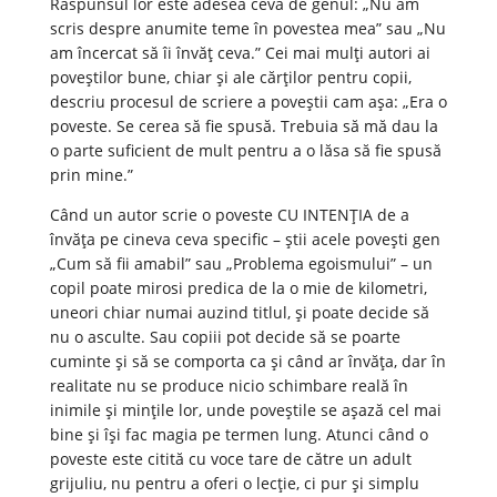
Răspunsul lor este adesea ceva de genul: „Nu am
scris despre anumite teme în povestea mea” sau „Nu
am încercat să îi învăț ceva.” Cei mai mulți autori ai
poveștilor bune, chiar și ale cărților pentru copii,
descriu procesul de scriere a poveștii cam așa: „Era o
poveste. Se cerea să fie spusă. Trebuia să mă dau la
o parte suficient de mult pentru a o lăsa să fie spusă
prin mine.”
Când un autor scrie o poveste CU INTENȚIA de a
învăța pe cineva ceva specific – știi acele povești gen
„Cum să fii amabil” sau „Problema egoismului” – un
copil poate mirosi predica de la o mie de kilometri,
uneori chiar numai auzind titlul, și poate decide să
nu o asculte. Sau copiii pot decide să se poarte
cuminte și să se comporta ca și când ar învăța, dar în
realitate nu se produce nicio schimbare reală în
inimile și mințile lor, unde poveștile se așază cel mai
bine și își fac magia pe termen lung. Atunci când o
poveste este citită cu voce tare de către un adult
grijuliu, nu pentru a oferi o lecție, ci pur și simplu