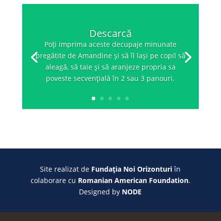
Descarcă
Poți imprima aceste decupaje minunate
pregătite de Amandine și să îl lași pe copil să
aleagă, să taie și să aranjeze propria sa
poveste secvențială în 2 sau 3 panouri.
Site realizat de
Fundația Noi Orizonturi
în
colaborare cu
Romanian American Foundation
.
Designed by
NODE