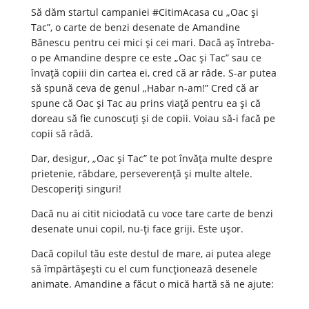
Să dăm startul campaniei #CitimAcasa cu „Oac și
Tac”, o carte de benzi desenate de Amandine
Bănescu pentru cei mici și cei mari. Dacă aș întreba-
o pe Amandine despre ce este „Oac și Tac” sau ce
învață copiii din cartea ei, cred că ar râde. S-ar putea
să spună ceva de genul „Habar n-am!” Cred că ar
spune că Oac și Tac au prins viață pentru ea și că
doreau să fie cunoscuți și de copii. Voiau să-i facă pe
copii să râdă.
Dar, desigur, „Oac și Tac” te pot învăța multe despre
prietenie, răbdare, perseverență și multe altele.
Descoperiți singuri!
Dacă nu ai citit niciodată cu voce tare carte de benzi
desenate unui copil, nu-ți face griji. Este ușor.
Dacă copilul tău este destul de mare, ai putea alege
să împărtășești cu el cum funcționează desenele
animate. Amandine a făcut o mică hartă să ne ajute: