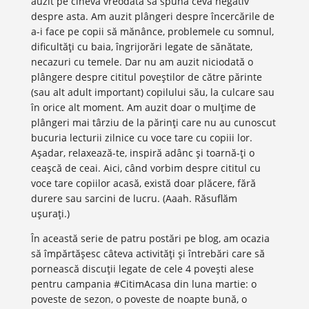
auzit pe cineva vreodată să spună ceva negativ
despre asta. Am auzit plângeri despre încercările de
a-i face pe copii să mănânce, problemele cu somnul,
dificultăți cu baia, îngrijorări legate de sănătate,
necazuri cu temele. Dar nu am auzit niciodată o
plângere despre cititul poveștilor de către părinte
(sau alt adult important) copilului său, la culcare sau
în orice alt moment. Am auzit doar o mulțime de
plângeri mai târziu de la părinți care nu au cunoscut
bucuria lecturii zilnice cu voce tare cu copiii lor.
Așadar, relaxează-te, inspiră adânc și toarnă-ți o
ceașcă de ceai. Aici, când vorbim despre cititul cu
voce tare copiilor acasă, există doar plăcere, fără
durere sau sarcini de lucru. (Aaah. Răsuflăm
ușurați.)
În această serie de patru postări pe blog, am ocazia
să împărtășesc câteva activități și întrebări care să
pornească discuții legate de cele 4 povești alese
pentru campania #CitimAcasa din luna martie: o
poveste de sezon, o poveste de noapte bună, o