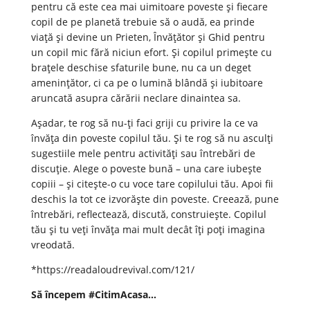
pentru că este cea mai uimitoare poveste și fiecare
copil de pe planetă trebuie să o audă, ea prinde
viață și devine un Prieten, Învățător și Ghid pentru
un copil mic fără niciun efort. Și copilul primește cu
brațele deschise sfaturile bune, nu ca un deget
amenințător, ci ca pe o lumină blândă și iubitoare
aruncată asupra cărării neclare dinaintea sa.
Așadar, te rog să nu-ți faci griji cu privire la ce va
învăța din poveste copilul tău. Și te rog să nu asculți
sugestiile mele pentru activități sau întrebări de
discuție. Alege o poveste bună – una care iubește
copiii – și citește-o cu voce tare copilului tău. Apoi fii
deschis la tot ce izvorăște din poveste. Creează, pune
întrebări, reflectează, discută, construiește. Copilul
tău și tu veți învăța mai mult decât îți poți imagina
vreodată.
*https://readaloudrevival.com/121/
Să începem #CitimAcasa…