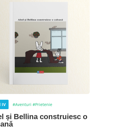
l IV
#Aventuri
#Prietenie
l și Bellina construiesc o
bană