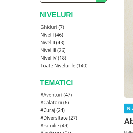
NIVELURI
Ghiduri (7)
Nivel I (46)
Nivel II (43)
Nivel III (26)
Nivel IV (18)
Toate Nivelurile (140)
TEMATICI
#Aventuri (47)
#Călătorii (6)
Niv
#Curaj (24)
#Diversitate (27)
Ab
#Familie (49)
Belli