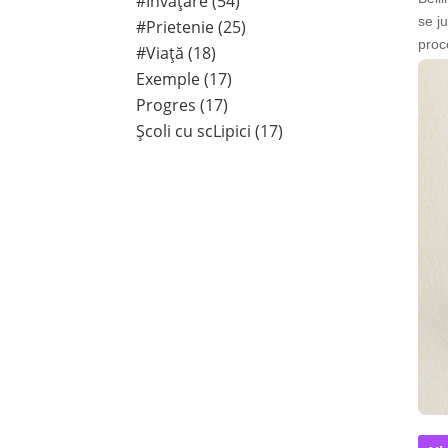
#Învățare (54)
se ju
#Prietenie (25)
proc
#Viață (18)
Exemple (17)
Progres (17)
Școli cu scLipici (17)