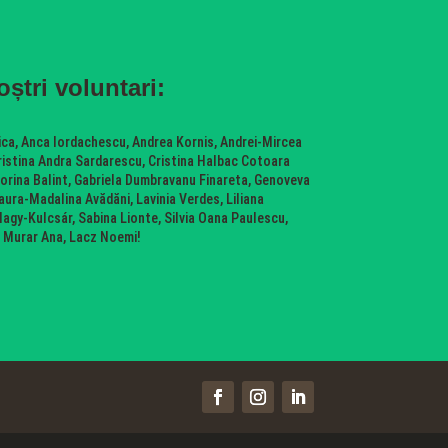
oștri voluntari:
ica, Anca Iordachescu, Andrea Kornis, Andrei-Mircea
Cristina Andra Sardarescu, Cristina Halbac Cotoara
 Florina Balint, Gabriela Dumbravanu Finareta, Genoveva
aura-Madalina Avădăni, Lavinia Verdes, Liliana
agy-Kulcsár, Sabina Lionte, Silvia Oana Paulescu,
, Murar Ana, Lacz Noemi!