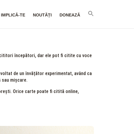
IMPLICĂ-TE
NOUTĂȚI
DONEAZĂ
titori începători, dar ele pot fi citite cu voce
ezvoltat de un învățător experimentat, având ca
tă sau mișcare.
rești. Orice carte poate fi citită online,