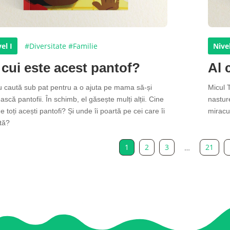
el I
#Diversitate
#Familie
Nivel
 cui este acest pantof?
Al 
 caută sub pat pentru a o ajuta pe mama să-și
Micul 
ască pantofii. În schimb, el găsește mulți alții. Cine
nastur
e toți acești pantofi? Și unde îi poartă pe cei care îi
miracul
tă?
1
2
3
21
…