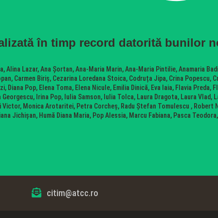
alizată în timp record datorită bunilor n
, Alina Lazar, Ana Șortan, Ana-Maria Marin, Ana-Maria Pintilie, Anamaria Bad
opan, Carmen Biriș, Cezarina Loredana Stoica, Codruța Jipa, Crina Popescu, 
i, Diana Pop, Elena Toma, Elena Nicule, Emilia Dinică, Eva Iaia, Flavia Preda,
 Georgescu, Irina Pop, Iulia Samson, Iulia Tolca, Laura Dragota, Laura Vlad, L
Victor, Monica Arotaritei, Petra Corcheș, Radu Ștefan Tomulescu , Robert N
viana Jichișan, Humă Diana Maria, Pop Alessia, Marcu Fabiana, Pasca Teodora

citim@atcc.ro