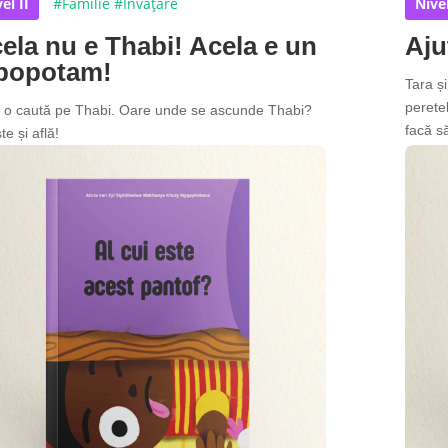
el II
#Familie
#Învățare
Nivel
ela nu e Thabi! Acela e un
Aju
popotam!
Tara ș
perete
 o caută pe Thabi. Oare unde se ascunde Thabi?
facă s
te și află!