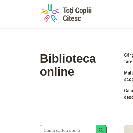
Biblioteca
Cărț
tare
online
Mult
scop
Găse
desc
Search Button
Search
for: