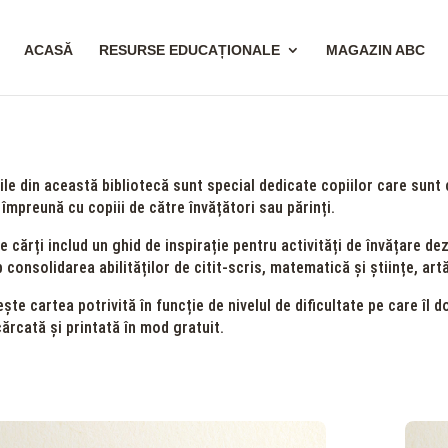
ACASĂ
RESURSE EDUCAȚIONALE
MAGAZIN ABC
ile din această bibliotecă sunt special dedicate copiilor care sunt ci
 împreună cu copiii de către învățători sau părinți.
e cărți includ un ghid de inspirație pentru activități de învățare d
 consolidarea abilităților de citit-scris, matematică și științe, ar
ște cartea potrivită în funcție de nivelul de dificultate pe care îl do
ărcată și printată în mod gratuit.