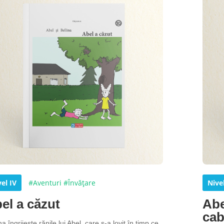
el IV
#Aventuri
#Învățare
Nive
el a căzut
Abe
ca
na îngrijește rănile lui Abel, care s-a lovit în timp ce