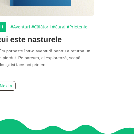
 I
#Aventuri
#Călătorii
#Curaj
#Prietenie
cui este nasturele
Tim pornește într-o aventură pentru a returna un
e pierdut. Pe parcurs, el explorează, scapă
os și își face noi prieteni.
Next »