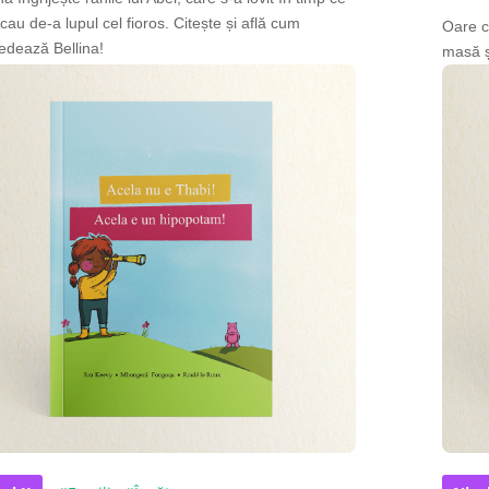
cau de-a lupul cel fioros. Citește și află cum
Oare c
edează Bellina!
masă ș