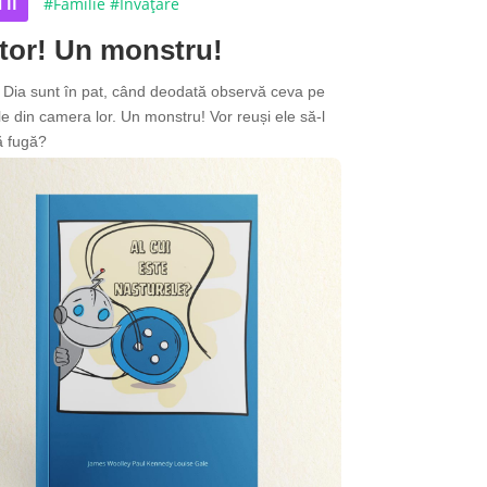
 II
#Familie
#Învățare
tor! Un monstru!
i Dia sunt în pat, când deodată observă ceva pe
le din camera lor. Un monstru! Vor reuși ele să-l
ă fugă?