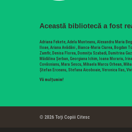
Această bibliotecă a fost re
Adriana Fekete, Adela Munteanu, Alexandra Maria Bega
Iloae, Ariana Avădăni , Bianca-Maria Ciurea, Bogdan T
Zamfir, Denisa Florea, Domnița Szabadi, Dumitrina Gazz
Mădălina Șerban, Georgiana Ichim, Ioana Morariu, Irina
Covăsnianu, Mara Sescu, Mihaela Marcu Orhean, Mihai 
Ștefan Erceanu, Stefana Aicoboaie, Veronica Ilas, Vi
Vă mulțumim!
© 2026 Toți Copiii Citesc