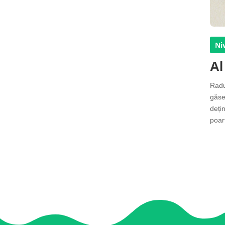
Niv
Al
Radu
găse
dețin
poar