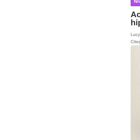
Niv
Ac
hi
Lucy
Citeș