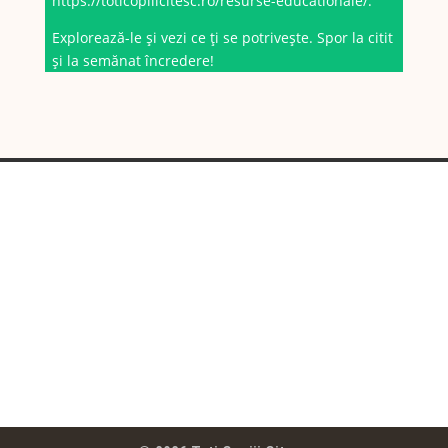
https://toticopiiicitesc.ro/resurse-educationale/
.
Explorează-le și vezi ce ți se potrivește. Spor la citit
și la semănat încredere!