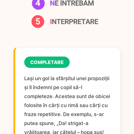
COMPLETARE
Lași un gol la sfârșitul unei propoziții
și îl îndemni pe copil să-l
completeze. Acestea sunt de obicei
folosite în cărți cu rimă sau cărți cu
fraze repetitive. De exemplu, s-ar
putea spune, „Da! strigat-a
vrăjitoarea, iar cățelul – hopa sus!