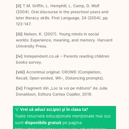
[ii]
T.M. Griffin, L. Hemphill, L. Camp, D. Wolf
(2004). Oral discourse in the preschool years and
later literacy skills. First Language, 24 (2004), pp.
123-147.
[iii]
Nelson, K. (2007). Young minds in social
worlds: Experience, meaning, and memory. Harvard
University Press.
[iv]
Independent.co.uk – Parents reading children
books survey.
[viii]
Acronimul original: CROWD (Completion,
Recall, Open-ended, Wh-, Distancing prompts).
[ix]
Fragment din „Loc la voi pe măturoi” de Julia
Donaldson, Editura Cartea Copiilor, 2019.
💡
Vrei să aduci scLipici și în clasa ta?
Toate resursele educaționale menționate mai sus
sunt
disponibile gratuit
pe pagina