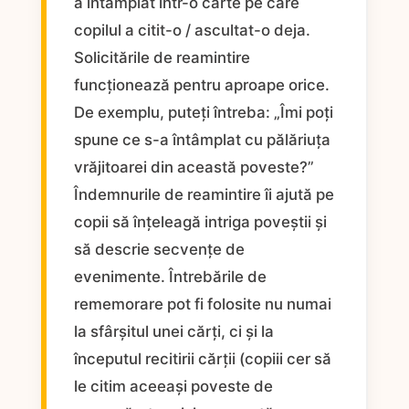
a întâmplat într-o carte pe care
copilul a citit-o / ascultat-o deja.
Solicitările de reamintire
funcționează pentru aproape orice.
De exemplu, puteți întreba: „Îmi poți
spune ce s-a întâmplat cu pălăriuța
vrăjitoarei din această poveste?”
Îndemnurile de reamintire îi ajută pe
copii să înțeleagă intriga poveștii și
să descrie secvențe de
evenimente. Întrebările de
rememorare pot fi folosite nu numai
la sfârșitul unei cărți, ci și la
începutul recitirii cărții (copiii cer să
le citim aceeași poveste de