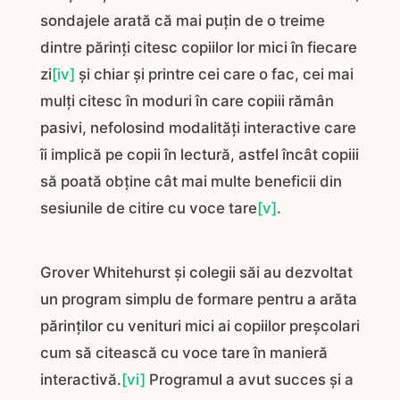
sondajele arată că mai puțin de o treime
dintre părinți citesc copiilor lor mici în fiecare
zi
[iv]
și chiar și printre cei care o fac, cei mai
mulți citesc în moduri în care copiii rămân
pasivi, nefolosind modalități interactive care
îi implică pe copii în lectură, astfel încât copiii
să poată obține cât mai multe beneficii din
sesiunile de citire cu voce tare
[v]
.
Grover Whitehurst și colegii săi au dezvoltat
un program simplu de formare pentru a arăta
părinților cu venituri mici ai copiilor preșcolari
cum să citească cu voce tare în manieră
interactivă.
[vi]
Programul a avut succes și a