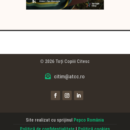
© 2026 Toți Copiii Citesc

citim@atcc.ro
Site realizat cu sprijinul
Pepco România
Politică de confidențialitate
|
Politică cookies