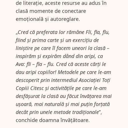
de literație, aceste resurse au adus în
clasă momente de conectare
emoțională și autoreglare.
„
Cred că preferata lor rămâne Fli, fla, flu,
fiind și prima carte și un exercițiu de
liniștire pe care îl facem uneori la clasă –
inspirăm și expirăm dând din aripi, ca
Ava: fli – fla – flu. Cred că aceste cărți le
dau aripi copiilor! Metodele pe care le-am
descoperit prin intermediul Asociației Toți
Copiii Citesc și activitățile pe care le-am
desfășurat la clasă au făcut învățarea mai
ușoară, mai naturală și mai puțin forțată
decât prin unele metode tradiționale
”,
conchide doamna învățătoare.