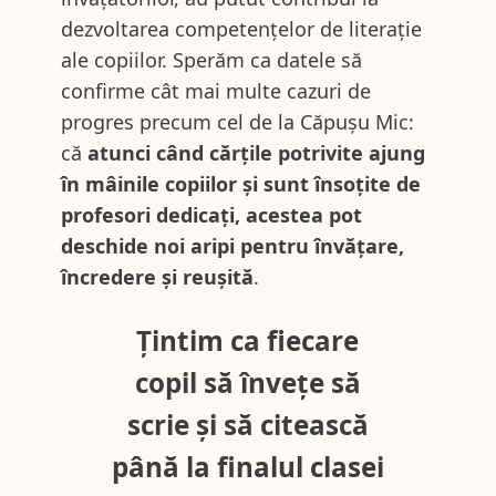
dezvoltarea competențelor de literație
ale copiilor. Sperăm ca datele să
confirme cât mai multe cazuri de
progres precum cel de la Căpușu Mic:
că
atunci când cărțile potrivite ajung
în mâinile copiilor și sunt însoțite de
profesori dedicați, acestea pot
deschide noi aripi pentru învățare,
încredere și reușită
.
Țintim ca fiecare
copil să învețe să
scrie și să citească
până la finalul clasei