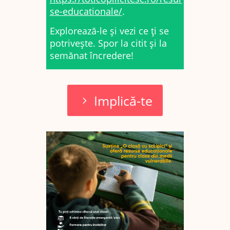
se-educationale/
.
Explorează-le și vezi ce ți se
potrivește. Spor la citit și la
semănat încredere!
Implică-te