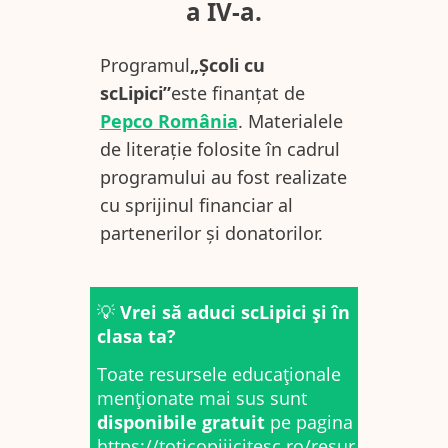
a IV-a
.
Programul
„Școli cu
scLipici”
este finanțat de
Pepco România
. Materialele
de literație folosite în cadrul
programului au fost realizate
cu sprijinul financiar al
partenerilor și donatorilor.
💡
Vrei să aduci scLipici și în
clasa ta?
Toate resursele educaționale
menționate mai sus sunt
disponibile gratuit
pe pagina
https://toticopiiicitesc.ro/resur