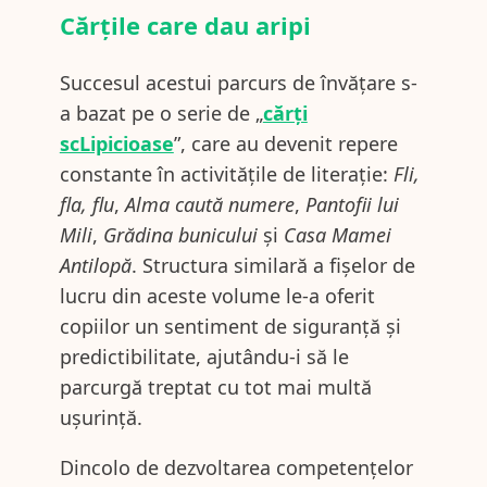
Cărțile care dau aripi
Succesul acestui parcurs de învățare s-
a bazat pe o serie de „
cărți
scLipicioase
”, care au devenit repere
constante în activitățile de literație:
Fli,
fla, flu
,
Alma caută numere
,
Pantofii lui
Mili
,
Grădina bunicului
și
Casa Mamei
Antilopă
. Structura similară a fișelor de
lucru din aceste volume le-a oferit
copiilor un sentiment de siguranță și
predictibilitate, ajutându-i să le
parcurgă treptat cu tot mai multă
ușurință.
Dincolo de dezvoltarea competențelor