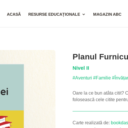
ACASĂ
RESURSE EDUCAȚIONALE
MAGAZIN ABC
Planul Furnicu
Nivel II
#Aventuri
#Familie
#Învăța
Oare la ce bun atâta citit? 
folosească cele citite pentru
Carte realizată de:
bookdas