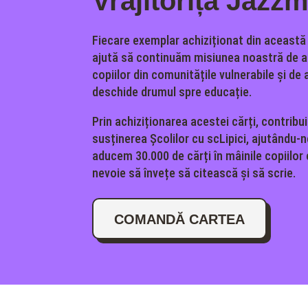
Vrăjitorița Jazz
Fiecare exemplar achiziționat din această
ajută să continuăm misiunea noastră de a 
copiilor din comunitățile vulnerabile și de a
deschide drumul spre educație.
Prin achiziționarea acestei cărți, contribui
susținerea Școlilor cu scLipici, ajutându-
aducem 30.000 de cărți în mâinile copiilor
nevoie să învețe să citească și să scrie.
COMANDĂ CARTEA