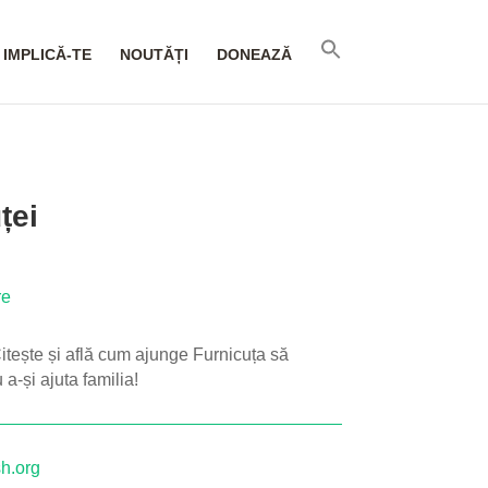
IMPLICĂ-TE
NOUTĂȚI
DONEAZĂ
ței
re
Citește și află cum ajunge Furnicuța să
 a-și ajuta familia!
h.org