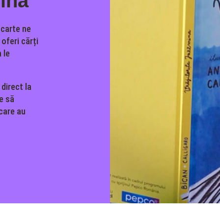
mina
 carte ne
oferi cărți
 le
 direct la
ne să
 care au