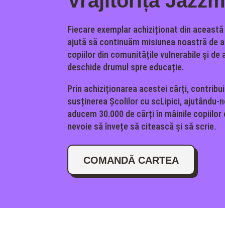
Vrăjitorița Jazz
Fiecare exemplar achiziționat din această
ajută să continuăm misiunea noastră de a 
copiilor din comunitățile vulnerabile și de a
deschide drumul spre educație.
Prin achiziționarea acestei cărți, contribui
susținerea Școlilor cu scLipici, ajutându-
aducem 30.000 de cărți în mâinile copiilor
nevoie să învețe să citească și să scrie.
COMANDĂ CARTEA