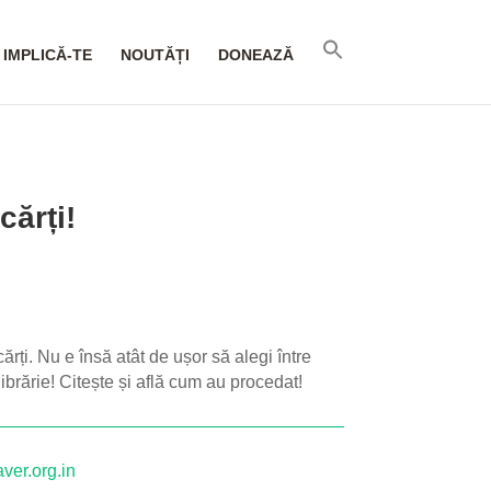
IMPLICĂ-TE
NOUTĂȚI
DONEAZĂ
ărți!
rți. Nu e însă atât de ușor să alegi între
librărie! Citește și află cum au procedat!
ver.org.in