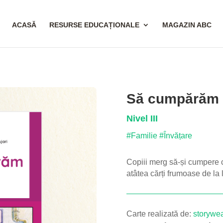
ACASĂ
RESURSE EDUCAȚIONALE
MAGAZIN ABC
Să cumpărăm c
Nivel III
#Familie
#Învățare
Copiii merg să-și cumpere că
atâtea cărți frumoase de la 
Carte realizată de:
storywea