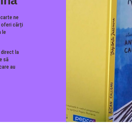
mina
 carte ne
oferi cărți
 le
 direct la
ne să
 care au