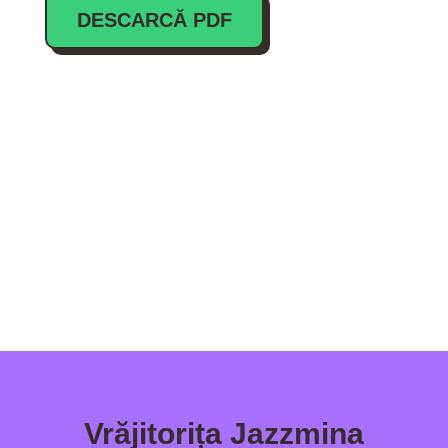
DESCARCĂ PDF
Vrăjitorița Jazzmina