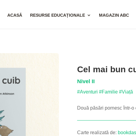
ACASĂ
RESURSE EDUCAȚIONALE
MAGAZIN ABC
Cel mai bun c
Nivel II
#Aventuri
#Familie
#Viață
Două păsări pornesc într-o 
Carte realizată de:
bookdas