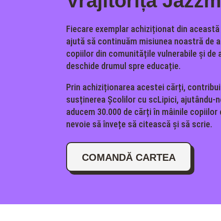
Vrăjitorița Jazz
Fiecare exemplar achiziționat din această
ajută să continuăm misiunea noastră de a 
copiilor din comunitățile vulnerabile și de a
deschide drumul spre educație.
Prin achiziționarea acestei cărți, contribui
susținerea Școlilor cu scLipici, ajutându-
aducem 30.000 de cărți în mâinile copiilor
nevoie să învețe să citească și să scrie.
COMANDĂ CARTEA