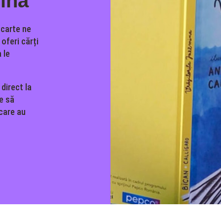
mina
 carte ne
oferi cărți
 le
 direct la
ne să
 care au